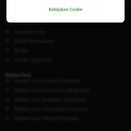
Kebijakan Cookie
Akses Cepat
Sorotan Utama
Serambi Emas
Ziarah Perwakilan
Berita
Siaran Langsung
Astana Suci
Makam Suci Husaini (Karbala)
Makam Suci Kazhimain (Baghdad)
Makam Suci Radhawi (Masyhad)
Makam Suci Askariyain (Samarra)
Makam Suci Abbasi (Karbala)