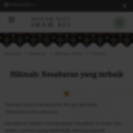
Indonesian
Beranda
Babullah
Warisan Alawi
Hikmah
Hikmah: Kesabaran yang terbaik
Hikmah Amirul Mukminin Ali (as) berkata:
“Kesabaran itu ada dua:
kesabaran dalam menghadapi musibah itu baik dan
indah, namun yang lebih baik darinya adalah