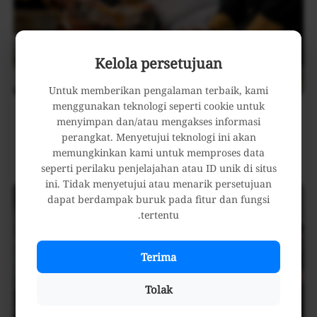
Kelola persetujuan
Untuk memberikan pengalaman terbaik, kami
menggunakan teknologi seperti cookie untuk
Meja Hidangan Makam Alawi di Teheran dan
menyimpan dan/atau mengakses informasi
Isfahan
perangkat. Menyetujui teknologi ini akan
memungkinkan kami untuk memproses data
Mei 19, 2026
seperti perilaku penjelajahan atau ID unik di situs
ini. Tidak menyetujui atau menarik persetujuan
dapat berdampak buruk pada fitur dan fungsi
tertentu.
Terima
Tolak