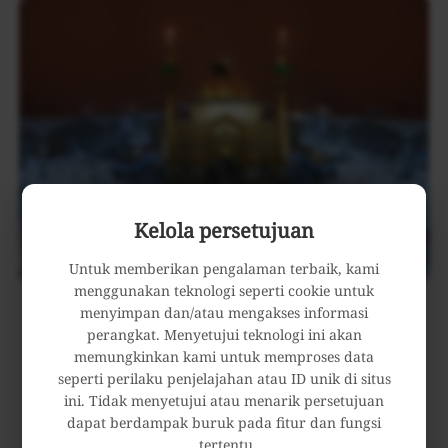
Kelola persetujuan
Untuk memberikan pengalaman terbaik, kami
menggunakan teknologi seperti cookie untuk
Sinar Cahaya Makam Imam Ali di Tengah Badai
menyimpan dan/atau mengakses informasi
Debu
perangkat. Menyetujui teknologi ini akan
memungkinkan kami untuk memproses data
Mei 20, 2026
seperti perilaku penjelajahan atau ID unik di situs
ini. Tidak menyetujui atau menarik persetujuan
dapat berdampak buruk pada fitur dan fungsi
tertentu.