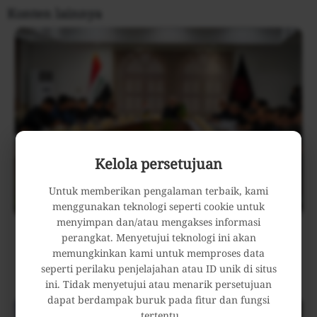
Konten lainnya
Kelola persetujuan
Untuk memberikan pengalaman terbaik, kami
menggunakan teknologi seperti cookie untuk
menyimpan dan/atau mengakses informasi
Penyelenggaraan Rapat Evaluasi Pekan Ghadir
perangkat. Menyetujui teknologi ini akan
Internasional Di Kompleks Makam Suci Alawi
memungkinkan kami untuk memproses data
seperti perilaku penjelajahan atau ID unik di situs
Juli 14, 2026
ini. Tidak menyetujui atau menarik persetujuan
dapat berdampak buruk pada fitur dan fungsi
tertentu.