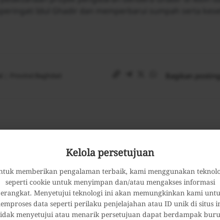
peringati Idul Ghadir dan memperbarui sumpah serta kese
Bagikan postin
l
|
Provinsi Baghdad
Kelola persetujuan
ntuk memberikan pengalaman terbaik, kami menggunakan teknolo
seperti cookie untuk menyimpan dan/atau mengakses informasi
erangkat. Menyetujui teknologi ini akan memungkinkan kami unt
emproses data seperti perilaku penjelajahan atau ID unik di situs in
idak menyetujui atau menarik persetujuan dapat berdampak bur