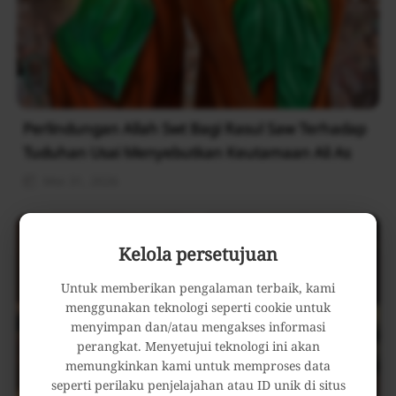
Perlindungan Allah Swt Bagi Rasul Saw Terhadap
Tuduhan Usai Menyebutkan Keutamaan Ali As
Mei 31, 2026
Kelola persetujuan
Untuk memberikan pengalaman terbaik, kami
menggunakan teknologi seperti cookie untuk
menyimpan dan/atau mengakses informasi
perangkat. Menyetujui teknologi ini akan
memungkinkan kami untuk memproses data
seperti perilaku penjelajahan atau ID unik di situs